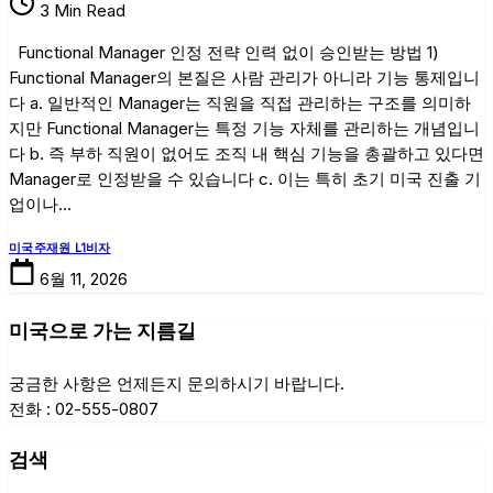
3 Min Read
인
정
Functional Manager 인정 전략 인력 없이 승인받는 방법 1)
전
Functional Manager의 본질은 사람 관리가 아니라 기능 통제입니
략
다 a. 일반적인 Manager는 직원을 직접 관리하는 구조를 의미하
인
지만 Functional Manager는 특정 기능 자체를 관리하는 개념입니
력
다 b. 즉 부하 직원이 없어도 조직 내 핵심 기능을 총괄하고 있다면
없
Manager로 인정받을 수 있습니다 c. 이는 특히 초기 미국 진출 기
이
업이나…
승
인
미국주재원 L1비자
받
6월 11, 2026
는
방
미국으로 가는 지름길
법
궁금한 사항은 언제든지 문의하시기 바랍니다.
전화 : 02-555-0807
검색