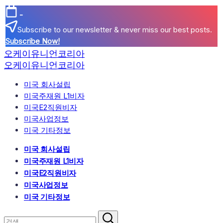
본
-
문
Subscribe to our newsletter & never miss our best posts.
으
Subscribe Now!
로
오케이유니언코리아
건
오케이유니언코리아
너
뛰
미국 회사설립
기
미국주재원 L1비자
미국E2직원비자
미국사업정보
미국 기타정보
미국 회사설립
미국주재원 L1비자
미국E2직원비자
미국사업정보
미국 기타정보
검
닫