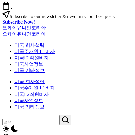
본
-
문
Subscribe to our newsletter & never miss our best posts.
으
Subscribe Now!
로
오케이유니언코리아
건
오케이유니언코리아
너
뛰
미국 회사설립
기
미국주재원 L1비자
미국E2직원비자
미국사업정보
미국 기타정보
미국 회사설립
미국주재원 L1비자
미국E2직원비자
미국사업정보
미국 기타정보
닫
검
기
검
색
색