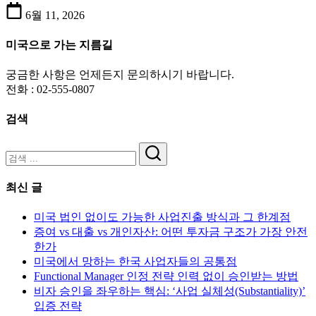
업
6월 11, 2026
진
출
미국으로 가는 지름길
방
식
궁금한 사항은 언제든지 문의하시기 바랍니다.
과
전화 : 02-555-0807
그
한
검색
계
점
검
색
최신 글
미국 법인 없이도 가능한 사업진출 방식과 그 한계점
증여 vs 대출 vs 개인자산: 어떤 투자금 구조가 가장 안전
한가
미국에서 망하는 한국 사업자들의 공통점
Functional Manager 인정 전략 인력 없이 승인받는 방법
비자 승인을 좌우하는 핵심: ‘사업 실체성(Substantiality)’
입증 전략