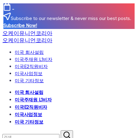
본
-
문
Subscribe to our newsletter & never miss our best posts.
으
Subscribe Now!
로
오케이유니언코리아
건
오케이유니언코리아
너
뛰
미국 회사설립
기
미국주재원 L1비자
미국E2직원비자
미국사업정보
미국 기타정보
미국 회사설립
미국주재원 L1비자
미국E2직원비자
미국사업정보
미국 기타정보
검
닫