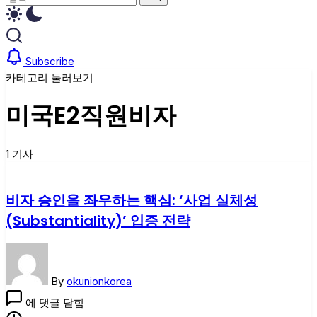
기
검
색
색
Subscribe
카테고리 둘러보기
미국E2직원비자
1 기사
비자 승인을 좌우하는 핵심: ‘사업 실체성
(Substantiality)’ 입증 전략
By
okunionkorea
비
에 댓글 닫힘
자