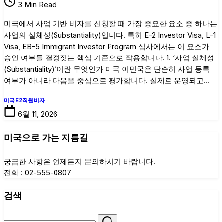
3 Min Read
승
인
미국에서 사업 기반 비자를 신청할 때 가장 중요한 요소 중 하나는
을
사업의 실체성(Substantiality)입니다. 특히 E-2 Investor Visa, L-1
좌
Visa, EB-5 Immigrant Investor Program 심사에서는 이 요소가
우
승인 여부를 결정짓는 핵심 기준으로 작용합니다. 1. ‘사업 실체성
하
(Substantiality)’이란 무엇인가 미국 이민국은 단순히 사업 등록
는
여부가 아니라 다음을 중심으로 평가합니다. 실제로 운영되고…
핵
심:
미국E2직원비자
‘사
6월 11, 2026
업
실
미국으로 가는 지름길
체
성
궁금한 사항은 언제든지 문의하시기 바랍니다.
(Substantiality)’
전화 : 02-555-0807
입
증
검색
전
략