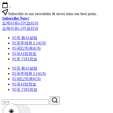
본
-
문
Subscribe to our newsletter & never miss our best posts.
으
Subscribe Now!
로
오케이유니언코리아
건
오케이유니언코리아
너
뛰
미국 회사설립
기
미국주재원 L1비자
미국E2직원비자
미국사업정보
미국 기타정보
미국 회사설립
미국주재원 L1비자
미국E2직원비자
미국사업정보
미국 기타정보
닫
검
기
검
색
색